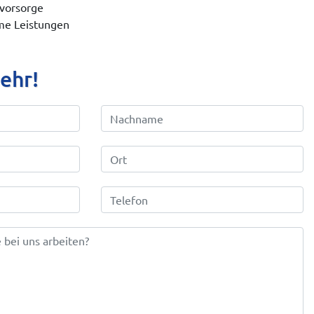
svorsorge
e Leistungen
mehr!