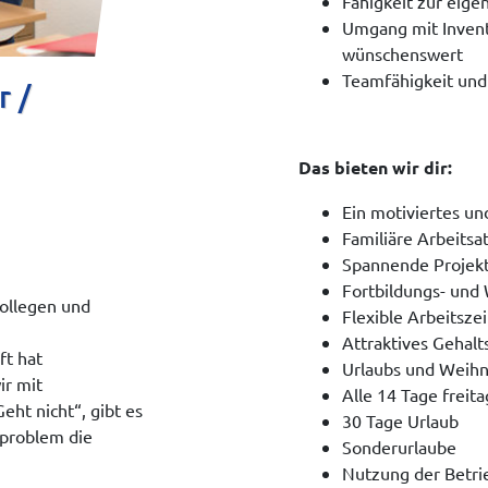
Fähigkeit zur eig
Umgang mit Invento
wünschenswert
Teamfähigkeit un
r /
Das bieten wir dir:
Ein motiviertes u
Familiäre Arbeits
Spannende Projekt
Fortbildungs- und
Kollegen und
Flexible Arbeitsze
Attraktives Gehalt
ft hat
Urlaubs und Weihn
ir mit
Alle 14 Tage freita
ht nicht“, gibt es
30 Tage Urlaub
sproblem die
Sonderurlaube
Nutzung der Betrie