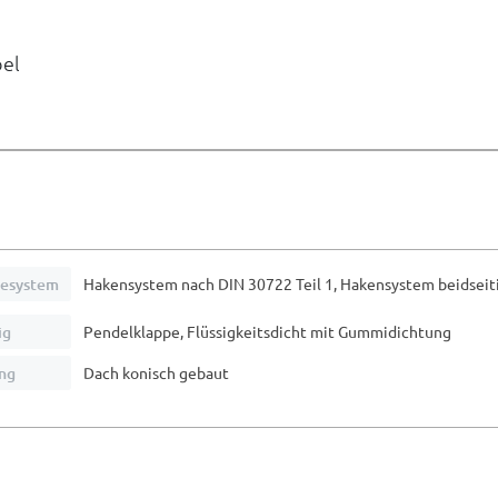
bel
esystem
Hakensystem nach DIN 30722 Teil 1, Hakensystem beidsei
ig
Pendelklappe, Flüssigkeitsdicht mit Gummidichtung
ng
Dach konisch gebaut