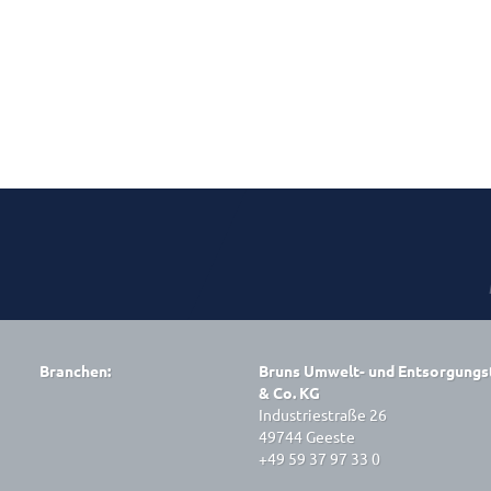
Branchen:
Bruns Umwelt- und Entsorgung
& Co. KG
Industriestraße 26
49744 Geeste
+49 59 37 97 33 0