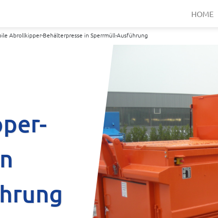
HOME
e Abrollkipper-Behälterpresse in Sperrmüll-Ausführung
pper-
in
ührung