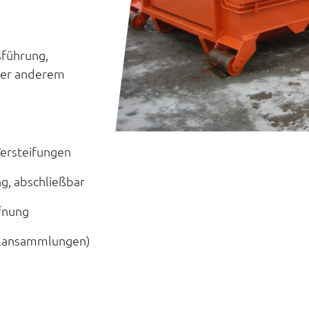
sführung,
nter anderem
Versteifungen
ng, abschließbar
ffnung
ialansammlungen)