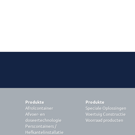
Produkte
Produkte
Afrolcontainer
Speciale Oplossingen
Afvoer- en
Voertuig Constructie
doseertechnologie
Voorraad producten
Perscontainers /
Hefkantelinstallatie