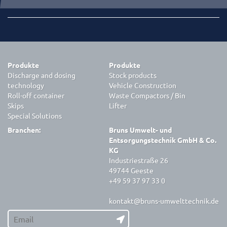
Produkte
Produkte
Discharge and dosing
Stock products
technology
Vehicle Construction
Roll-off container
Waste Compactors / Bin
Skips
Lifter
Special Solutions
Branchen:
Bruns Umwelt- und
Entsorgungstechnik GmbH & Co.
KG
Industriestraße 26
49744 Geeste
+49 59 37 97 33 0
kontakt@bruns-umwelttechnik.de